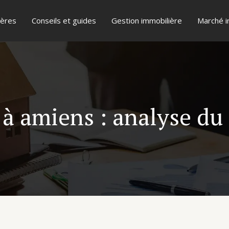
ières
Conseils et guides
Gestion immobilière
Marché i
 à amiens : analyse d