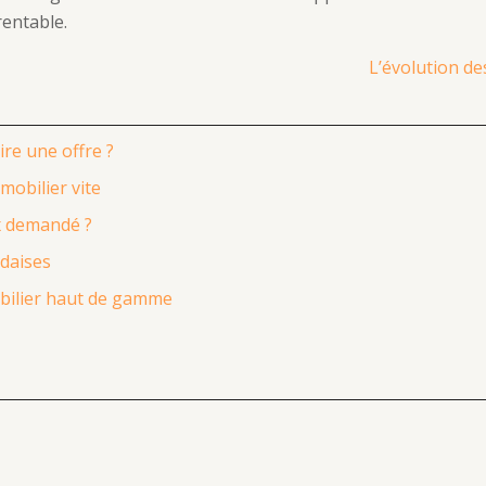
rentable.
L’évolution d
re une offre ?
obilier vite
ix demandé ?
ndaises
mobilier haut de gamme