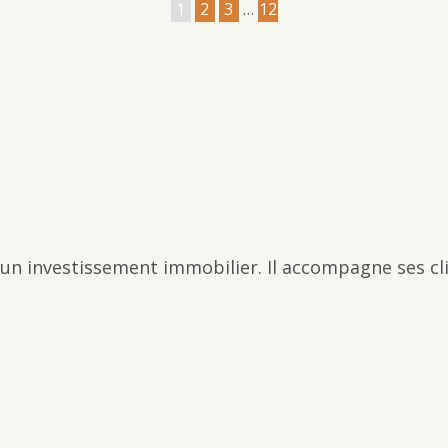
1
2
3
…
12
 un investissement immobilier. Il accompagne ses c