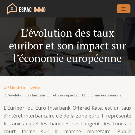
L’évolution des taux
euribor et son impact sur
l’économie européenne
/
Marché immobilier
/ L’évolution des taux euribor et son impact sur l’économie européenne
L’Euribor, ou Euro Interbank Offered Rate, est un taux
d’intérêt interbancaire clé de la zone euro. Il représente
le taux auquel les banques s’échangent des fonds à
court terme sur le marché monétaire. Publié